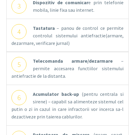
Dispozitiv de comunicar
e prin telefonie
3
mobila, linie fixa sau internet.
Tastatura
– panou de control ce permite
4
controlul sistemului antiefractie(armare,
dezarmare, verificare jurnal)
Telecomanda armare/dezarmare
–
5
permite accesarea functiilor sistemului
antiefractie de la distanta.
Acumulator back-up
(pentru centrala si
6
sirene) – capabil sa alimenteze sistemul cel
putin o zi in cazul in care infractorii vor incerca sa-l
dezactiveze prin taierea cablurilor.
Detectoare de miscare
(geam spart,