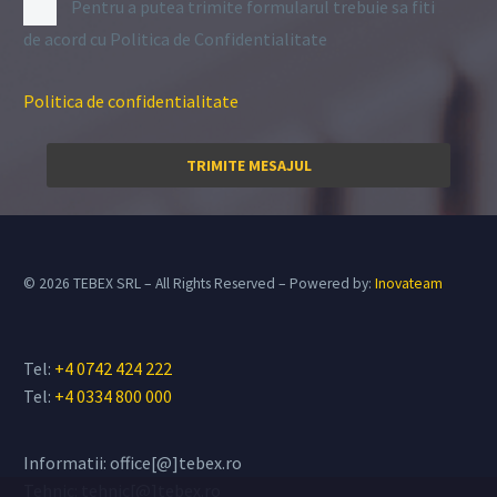
Pentru a putea trimite formularul trebuie sa fiti
de acord cu Politica de Confidentialitate
Politica de confidentialitate
© 2026 TEBEX SRL – All Rights Reserved – Powered by:
Inovateam
Tel:
+4 0742 424 222
Tel:
+4 0334 800 000
Informatii: office[@]tebex.ro
Tehnic: tehnic[@]tebex.ro