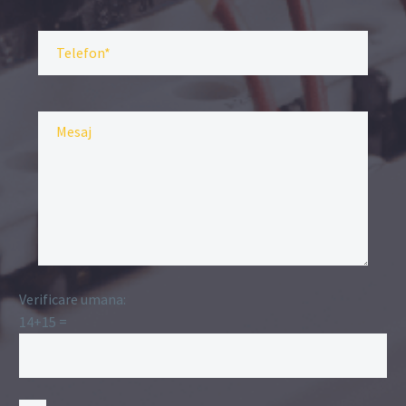
Verificare umana:
14+15 =